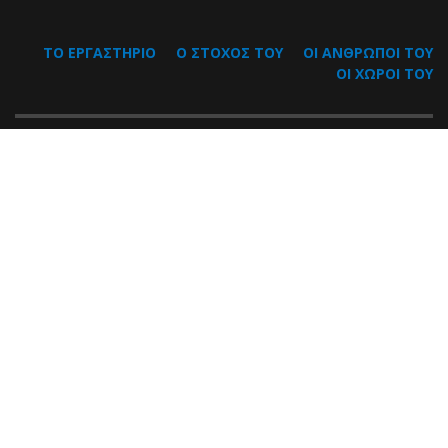
ΤΟ ΕΡΓΑΣΤΗΡΙΟ
Ο ΣΤΟΧΟΣ ΤΟΥ
ΟΙ ΑΝΘΡΩΠΟΙ ΤΟΥ
ΟΙ ΧΩΡΟΙ ΤΟΥ
Εργαστήριο έρευνας των επιπτώσεων της πανδημίας του
κορωνοϊού COVID-19 σε καίριους τομείς του ενωσιακού
δικαίου
Επικοινωνία
Ικάρων 1,
551 02 Καλαμαριά,
Θεσσαλονίκη
2310 486 901
covidlawlab@cieel.gr