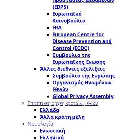
Προστασίας Δεδομένων
(EDPS)
Ευρωπαϊκό
Κοινοβούλιο
FRA
European Centre for
Disease Prevention and
Control (ECDC)
Συμβούλιο της
Ευρωπαϊκής Ένωσης
Άλλες διεθνείς εξελίξεις
Συμβούλιο της Ευρώπης
Οργανισμός Ηνωμένων
Εθνών
Global Privacy Assembly
Εποπτικές αρχές κρατών μελών
Ελλάδα
Άλλα κράτη μέλη
Νομολογία
Ενωσιακή
Ελληνική